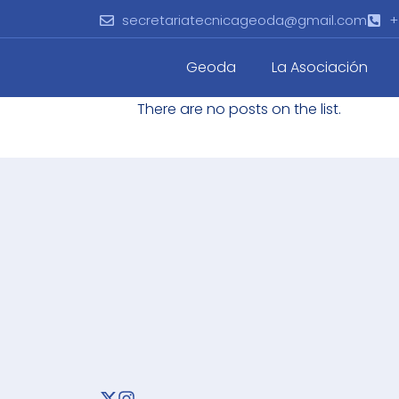
secretariatecnicageoda@gmail.com
+
Geoda
La Asociación
There are no posts on the list.