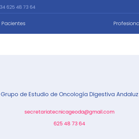
34 625 48 73 64
Pacientes
Profesiona
Grupo de Estudio de Oncología Digestiva Andaluz
secretariatecnicageoda@gmail.com
625 48 73 64