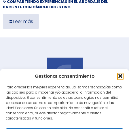
✨ COMPARTIENDO EXPERIENCIAS EN EL ABORDAJE DEL
PACIENTE CON CÁNCER DIGESTIVO
Leer más
Gestionar consentimiento
Para ofrecer las mejores experiencias, utilizamos tecnologías como
las cookies para almacenar y/o acceder a la información del
dispositivo. El consentimiento de estas tecnologías nos permitirá
Grupo de Estudio de Oncología Digestiva
procesar datos como el comportamiento de navegación o las
Andaluz
identificaciones únicas en este sitio. No consentir o retirar el
consentimiento, puede afectar negativamente a ciertas
características y funciones.
secretariatecnicageoda@gmail.com