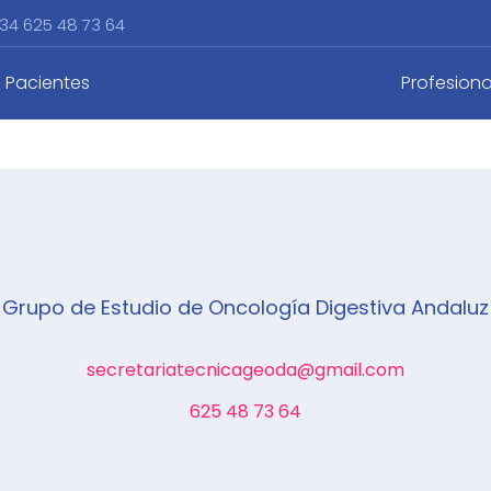
34 625 48 73 64
: cáncer de
Pacientes
Profesiona
Grupo de Estudio de Oncología Digestiva Andaluz
secretariatecnicageoda@gmail.com
625 48 73 64