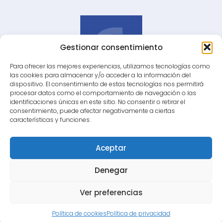
Gestionar consentimiento
Para ofrecer las mejores experiencias, utilizamos tecnologías como
las cookies para almacenar y/o acceder a la información del
dispositivo. El consentimiento de estas tecnologías nos permitirá
Grupo de Estudio de Oncología Digestiva
procesar datos como el comportamiento de navegación o las
Andaluz
identificaciones únicas en este sitio. No consentir o retirar el
consentimiento, puede afectar negativamente a ciertas
características y funciones.
secretariatecnicageoda@gmail.com
625 48 73 64
Aceptar
Denegar
Ver preferencias
© 2025 GEODA
Privacidad
Cookies
Política de cookies
Política de privacidad