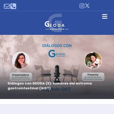
Diálogos con GEODA (X): tumores del estroma
gastrointestinal (GIST)